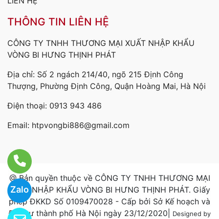
LIÊN HỆ
THÔNG TIN LIÊN HỆ
CÔNG TY TNHH THƯƠNG MẠI XUẤT NHẬP KHẨU
VÒNG BI HƯNG THỊNH PHÁT
Địa chỉ: Số 2 ngách 214/40, ngõ 215 Định Công
Thượng, Phường Định Công, Quận Hoàng Mai, Hà Nội
Điện thoại:
0913 943 486
Email:
htpvongbi886@gmail.com
@ Bản quyền thuộc về CÔNG TY TNHH THƯƠNG MẠI
Zalo
XUẤT NHẬP KHẨU VÒNG BI HƯNG THỊNH PHÁT. Giấy
phép ĐKKD Số 0109470028 - Cấp bởi Sở Kế hoạch và
Đầu tư thành phố Hà Nội ngày 23/12/2020|
Designed by